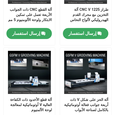
طراز 1225 CNC V آلة
آلة القطع CNC ذات الجوانب
حول بنا
التخزين مع محرك القدم
الأربعة تعمل على تمكين
الهيدروليكي لألواح النحاس
الابتكار ولوحة الألومنيوم 5 مم
جولة في المعمل
إرسال استفسار
إرسال استفسار
رقابة جودة
اطلب اقتباس
آلة الحز V عالية السرعة
آلة الحز CNC V
آلة الحز على شكل V ذات
آلة قطع الأخدود ذات الكفاءة
أربعة جوانب فعالة أوتوماتيكية
العالية V أوتوماتيكية لمعالجة
بالكامل لصناعة الأبواب
لوحة الألمنيوم
آلة الحز التلقائي V