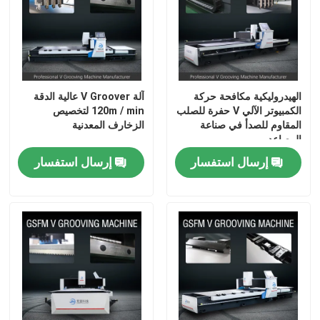
الهيدروليكية مكافحة حركة
آلة V Groover عالية الدقة
الكمبيوتر الآلي V حفرة للصلب
120m / min لتخصيص
المقاوم للصدأ في صناعة
الزخارف المعدنية
المصاعد
إرسال استفسار
إرسال استفسار
بيت
منتجات
أشرطة فيديو