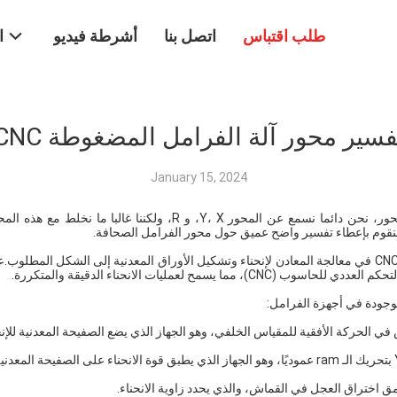
طلب اقتباس
اتصل بنا
أشرطة فيديو
ا
فسير محور آلة الفرامل المضغوطة CNC
January 15, 2024
المحور، نحن دائما نسمع عن المحور Y، X، و R، ولكننا غالب
نقوم بإعطاء تفسير واضح عميق حول محور الفرامل الصحافة.
يتم استخدام آلة مكابح الطباعة CNC في معالجة المعادن لإنحناء وتشكيل الأوراق المعدنية إلى الشكل 
مما يسمح لعمليات الانحناء الدقيقة والمتكررة.
لموجودة في أجهزة الفرامل:
الحركة الأفقية للمقياس الخلفي، وهو الجهاز الذي يضع الصفيحة المعدنية للإنح