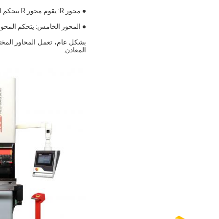
● محور R: يقوم محور R بتحكم الحركة الأفقية للقطعة الملتوية، والتي يمكن استخدامها لإنشاء انحناءات ذات نصف قطرها مختلف.
● المحور الخامس: يتحكم المحو
بشكل عام، تعمل المحاور المختل
المعادن.