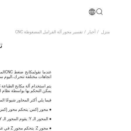
منزل
/
أخبار
/
تفسير محور آلة الفرامل المضغوطة CNC
ت
عندما نقول
مكابح ضغط CNC
اتجاهات مختلفة تتحرك،اليوم س
يمكن التحكم بها بواسطة نظام التحكم العددي للحاسوب (CNC)، 
فيما يلي أكثر المحاور شيوعًا ا
● محور إكس: يتحكم محور إكس في 
● المحور الـ Y: يقوم المحور الـ Y بتحريك الـ ram عموديًا، وهو الجهاز الذي يطبق قوة الانحناء على الصفيحة المعدنية.
● محور Z: يتحكم محور Z في عمق اختراق العجل في القماش، والذي يحدد زاوية الانحناء.