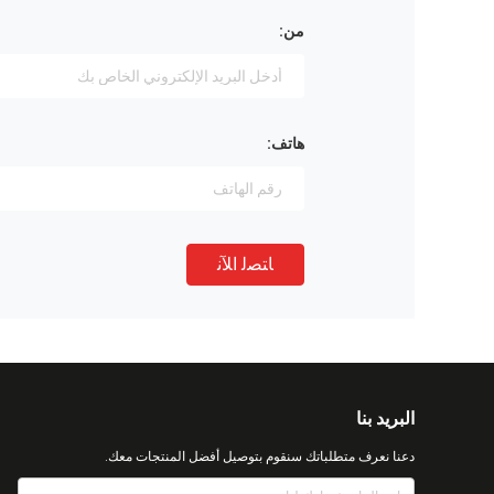
من:
هاتف:
ﺎﺘﺼﻟ ﺍﻶﻧ
البريد بنا
دعنا نعرف متطلباتك سنقوم بتوصيل أفضل المنتجات معك.