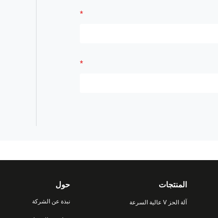
المنتجات
حول
نبذة عن الشركة
آلة الحز V عالية السرعة