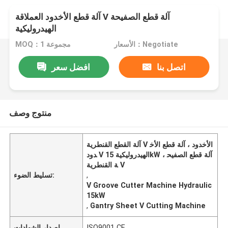
آلة قطع الأخدود العملاقة V آلة قطع الصفيحة
الهيدروليكية
الأسعار：Negotiate
MOQ：1 مجموعة
اتصل بنا
افضل سعر
منتوج وصف
آلة القطع القنطرية V الأخدود ، آلة قطع الأخ
دود V الهيدروليكية 15kW ، آلة قطع الصفيح
ة القنطرية V
,
تسليط الضوء:
V Groove Cutter Machine Hydraulic
15kW
,
Gantry Sheet V Cutting Machine
ISO9001 CE
إصدار الشهادات