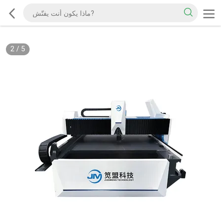
2
/
5