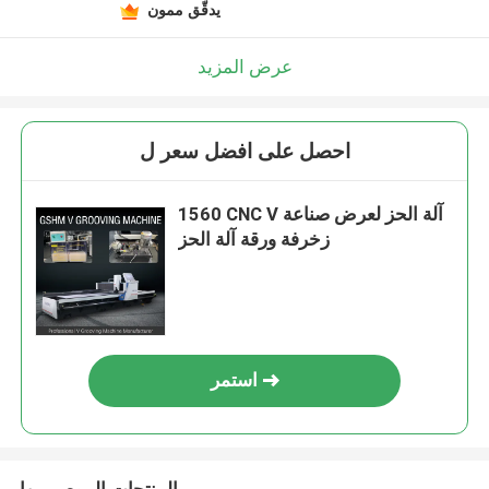
يدقّق ممون
عرض المزيد
احصل على افضل سعر ل
1560 CNC V آلة الحز لعرض صناعة
زخرفة ورقة آلة الحز
استمر
المنتجات الموصى بها