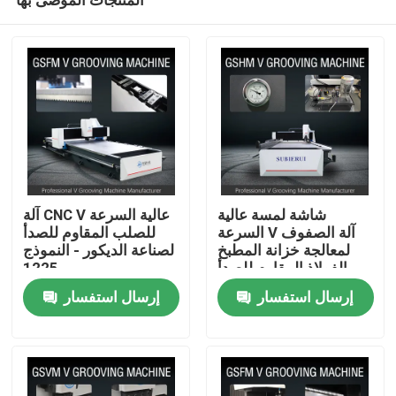
شاشة لمسة عالية
آلة CNC V عالية السرعة
السرعة V آلة الصفوف
للصلب المقاوم للصدأ
لمعالجة خزانة المطبخ
لصناعة الديكور - النموذج
الفولاذ المقاوم للصدأ
1225
منزل
إرسال استفسار
إرسال استفسار
حول بنا
إتصال