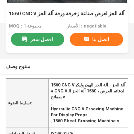
1560 CNC V آلة الحز لعرض صناعة زخرفة ورقة آلة الحز
الأسعار：negotiable
MOQ：1 مجموعة
اتصل بنا
افضل سعر
منتوج وصف
1560 CNC V آلة الحز ، آلة الحز الهيدروليكي
ة CNC V لدعائم العرض ، 1560 آلة الحز ال
صفائح v
,
تسليط الضوء:
Hydraulic CNC V Grooving Machine
For Display Props
,
1560 Sheet Grooving Machine v
ISO9001,CE
إصدار الشهادات