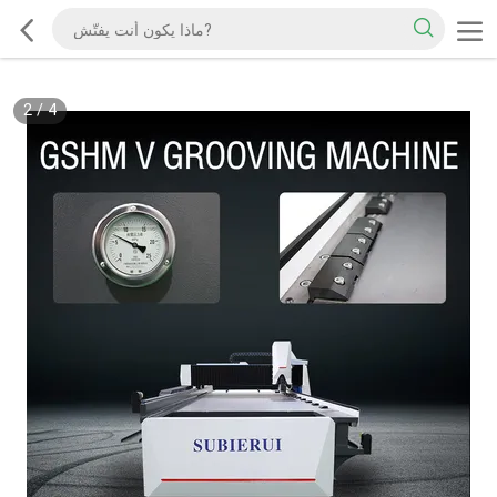
2
/
4