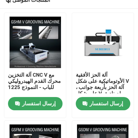
آلة الحز الأفقية
آلة التخزين CNC V مع
الأوتوماتيكية على شكل V
محرك القدم الهيدروليكي
، آلة الحز بأربعة جوانب
للباب - النموذج 1225
على شكل V لصناديق
منزل
الحائط الساتر
إرسال استفسار
إرسال استفسار
حول بنا
إتصال