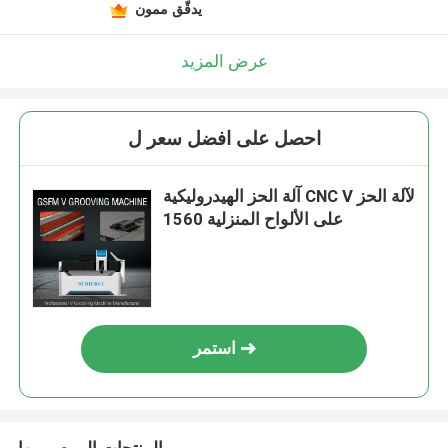
يدقّق ممون
عرض المزيد
احصل على افضل سعر ل
آلة الحز الهيدروليكية CNC V لآلة الحز
على الألواح المنزلية 1560
استمر
المنتجات الموصى بها