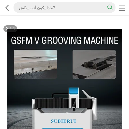
2
/
4