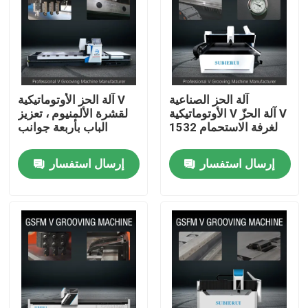
المنتجات
أشرطة فيديو
آلة الحز الصناعية
آلة الحز الأوتوماتيكية V
الأوتوماتيكية V آلة الحزّ V
لقشرة الألمنيوم ، تعزيز
آلة الحز V عالية السرعة
لغرفة الاستحمام 1532
الباب بأربعة جوانب
إرسال استفسار
إرسال استفسار
آلة الحز CNC V
آلة الحز التلقائي V
آلة الحز الصفائح المعدنية
آلة V Groover