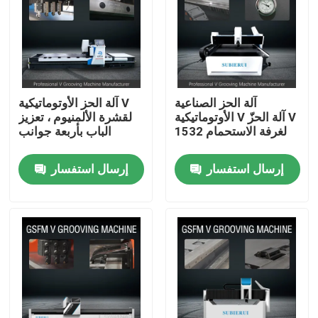
المنتجات
أشرطة فيديو
آلة الحز الصناعية
آلة الحز الأوتوماتيكية V
الأوتوماتيكية V آلة الحزّ V
لقشرة الألمنيوم ، تعزيز
آلة الحز V عالية السرعة
لغرفة الاستحمام 1532
الباب بأربعة جوانب
إرسال استفسار
إرسال استفسار
آلة الحز CNC V
آلة الحز التلقائي V
آلة الحز الصفائح المعدنية
آلة V Groover