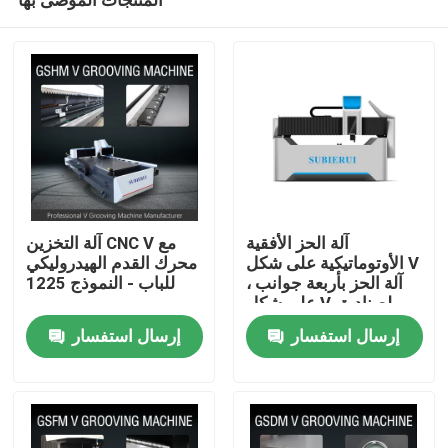
آلة الحز الأفقية
آلة التخزين CNC V مع
الأوتوماتيكية على شكل V
محرك القدم الهيدروليكي
، آلة الحز بأربعة جوانب
للباب - النموذج 1225
على شكل V لصناديق
منزل
الحائط الساتر
إرسال استفسار
إرسال استفسار
حول بنا
إتصال