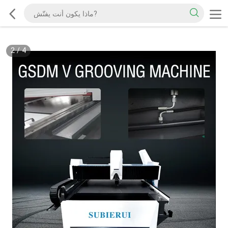
2
/
4