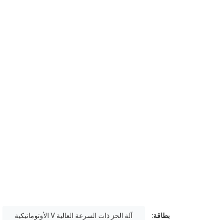
بطاقة:
آلة الحز ذات السرعة العالية V الأوتوماتيكية