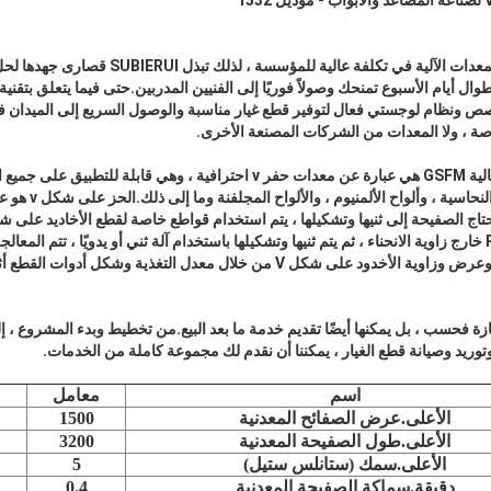
تسبب إيقاف تشغيل الأدوات والمعدات الآلية في تكلف
 أيام الأسبوع تمنحك وصولاً فوريًا إلى الفنيين المدربين.حتى فيما يتعلق بتقنية ال
 ونظام لوجستي فعال لتوفير قطع غيار مناسبة والوصول السريع إلى الميدان ف
اصة ، ولا المعدات من الشركات المصنعة الأخرى.
آلة الحز الأفقية ذات السرعة العالية GSFM هي عبارة عن معدات حفر v احترافية ، وهي 
الفولاذ المقاوم للصدأ 
وتشكيل المادة ، ويمكن تصغير R خارج زاوية الانحناء ، ثم يتم ثنيها وتشكيلها باستخدام آلة ثني أو يدويًا ، 
 V من خلال معدل التغذية وشكل أدوات القطع أثناء المعالجة.
SUBI معدات ممتازة فحسب ، بل يمكنها أيضًا تقديم خدمة ما بعد البيع.من تخطيط وبدء المشروع ،
وتوريد وصيانة قطع الغيار ، يمكننا أن نقدم لك مجموعة كاملة من الخدمات.
اسم
معامل
الأعلى.عرض الصفائح المعدنية
1500
الأعلى.طول الصفيحة المعدنية
3200
الأعلى.سمك (ستانلس ستيل)
5
دقيقة.سماكة الصفيحة المعدنية
0.4