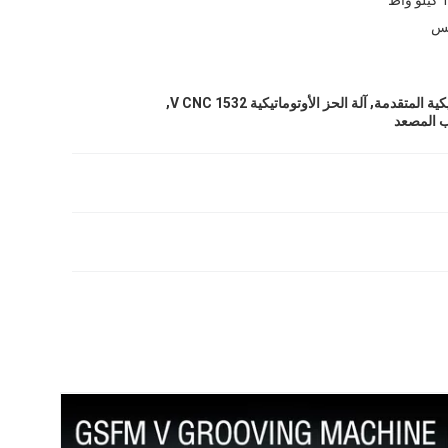
مس
,
,
آلة الحز الأوتوماتيكية V CNC 1532