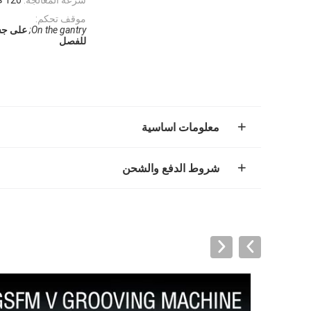
موقف تحكم:
On the gantry;
على جس
للفصل
معلومات اساسية
شروط الدفع والشحن