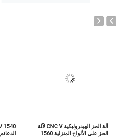
VID
ك
آلة الحز الهيدروليكية CNC V لآلة
موذج
الحز على الألواح المنزلية 1560