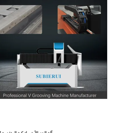
آلة الحز الأوتوماتيكية المتقدمة V لصناعة المصاعد والأبواب - موديل 1532