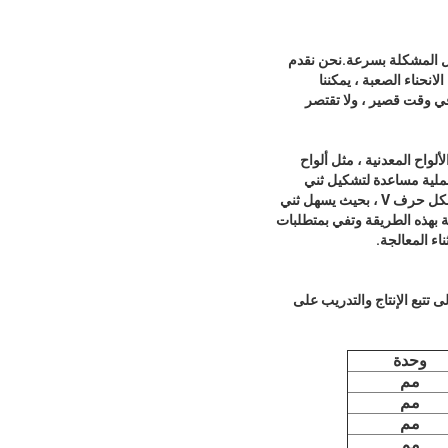
ة عالية للمؤسسة ، لذلك تبذل SUBIERUI قصارى جهدها لحل المشكلة بسرعة.نحن نقدم
انحناء الصعبة ، يمكننا
ي وقت قصير ، ولا تقتصر
قابلة للتطبيق على جميع الألواح المعدنية ، مثل ألواح
، والألواح النحاسية ، وألواح الألمنيوم ، والألواح المجلفنة وما إلى ذلك.الحز على شكل v هو عملية مساعدة لتشكيل ثني
الصفائح.عند خط الانحناء حيث تحتاج الصفيحة إلى ثنيها وتشكيلها ، يتم استخدام قواطع خاصة لقطع الأخاديد على شكل حرف V ، بحيث يسهل ثني
تتم المعالجة بهذه الطريقة وتفي بمتطلبات
 إلى تتبع الإنتاج والتدريب على
وحدة
مم
مم
مم
مم