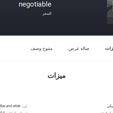
negotiable
السعر
زات
صالة عرض
منتوج وصف
ميزات
يكي
لون:
Blue and white;
إجمالي الطاقة:
10.5 كيلو 