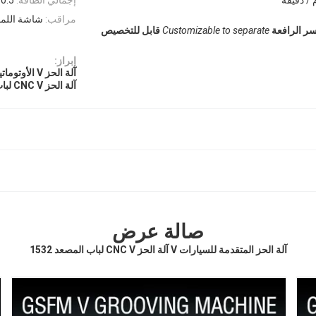
مراقب:
شاشة الل
ر الرافعة
Customizable to separate
قابل للتخصيص
إبراز:
آلة الحز V الأوتوماتيكية المتقدمة
آلة الحز CNC V لباب المصعد
صالة عرض
آلة الحز المتقدمة للسيارات V آلة الحز CNC V لباب المصعد 1532