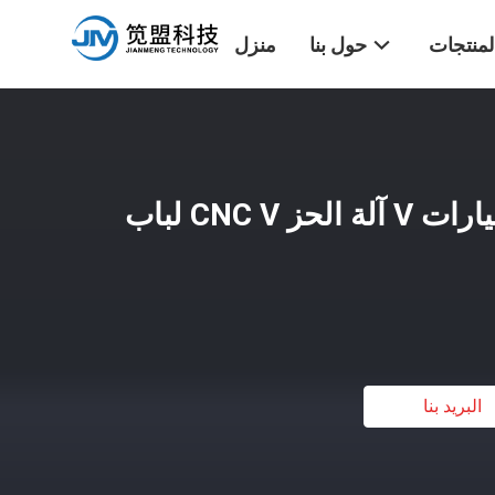
لمنتجات
حول بنا
منزل
آلة الحز المتقدمة للسيارات V آلة الحز CNC V لباب
البريد بنا