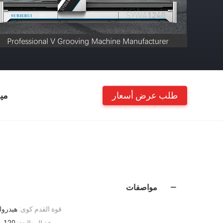
طلب عرض أسعار
مي
مواصفات
قوة القدم كوى:
هيدرول
سرعة المعالجة:
120 م / دقيقة