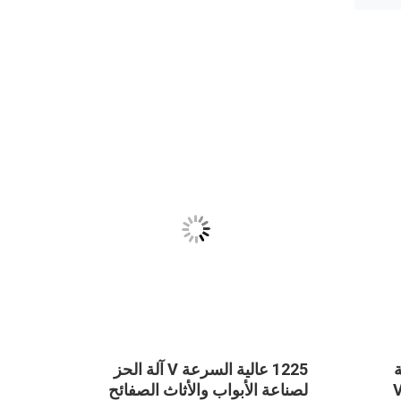
ة
1225 عالية السرعة V آلة الحز
 V لآلة قطع الأخدود V
لصناعة الأبواب والأثاث الصفائح
آلة الحزّ V لغرفة الاست