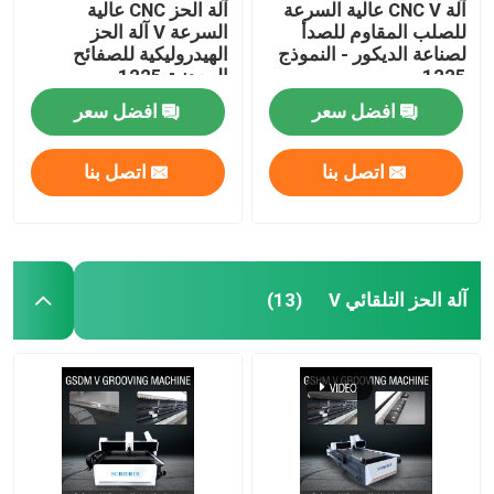
آلة CNC V عالية السرعة
آلة الحز CNC عالية
للصلب المقاوم للصدأ
السرعة V آلة الحز
لصناعة الديكور - النموذج
الهيدروليكية للصفائح
1225
المعدنية 1225
افضل سعر
افضل سعر
اتصل بنا
اتصل بنا
آلة الحز التلقائي V
(13)