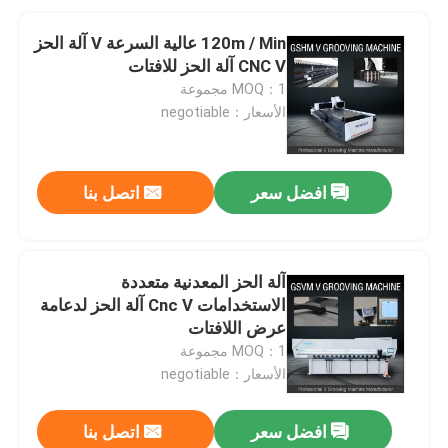
120m / Min عالية السرعة V آلة الحز
CNC V آلة الحز للافتات
MOQ：1 مجموعة
الأسعار：negotiable
افضل سعر
اتصل بنا
آلة الحز المعدنية متعددة
الاستخدامات Cnc V آلة الحز لدعامة
عرض اللافتات
MOQ：1 مجموعة
الأسعار：negotiable
افضل سعر
اتصل بنا