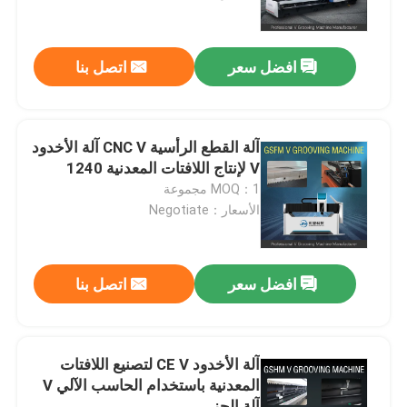
حول بنا
افضل سعر
اتصل بنا
جولة في المعمل
آلة القطع الرأسية CNC V آلة الأخدود
رقابة جودة
V لإنتاج اللافتات المعدنية 1240
MOQ：1 مجموعة
الأسعار：Negotiate
اطلب اقتباس
آلة الحز V عالية السرعة
افضل سعر
اتصل بنا
آلة الحز CNC V
آلة الأخدود CE V لتصنيع اللافتات
المعدنية باستخدام الحاسب الآلي V
آلة الحز التلقائي V
آلة الحز