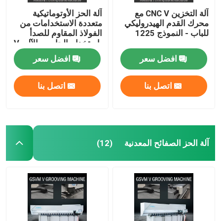
آلة التخزين CNC V مع
آلة الحز الأوتوماتيكية
محرك القدم الهيدروليكي
متعددة الاستخدامات من
للباب - النموذج 1225
الفولاذ المقاوم للصدأ
باستخدام الحاسب الآلي V
1240
افضل سعر
افضل سعر
اتصل بنا
اتصل بنا
آلة الحز الصفائح المعدنية
(12)