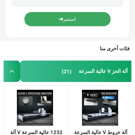
V آلة الشق
آلة V Groove للمعادن
فئات أخرى منا
آلة الحز V عالية السرعة
(21)
آلة خروط V عالية السرعة
1232 عالية السرعة V آلة