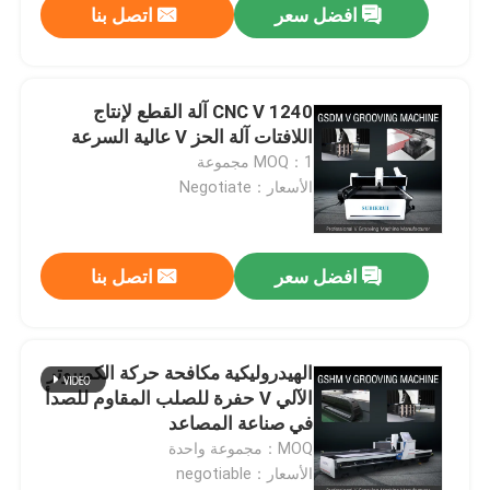
افضل سعر
اتصل بنا
1240 CNC V آلة القطع لإنتاج
اللافتات آلة الحز V عالية السرعة
MOQ：1 مجموعة
الأسعار：Negotiate
افضل سعر
اتصل بنا
الهيدروليكية مكافحة حركة الكمبيوتر
الآلي V حفرة للصلب المقاوم للصدأ
في صناعة المصاعد
MOQ：مجموعة واحدة
الأسعار：negotiable