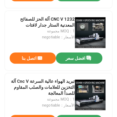
1232 CNC V آلة الحز للصفائح
المعدنية الستار جدار لافتات
MOQ：1 مجموعة
الأسعار：negotiable
افضل سعر
اتصل بنا
تبريد الهواء عالية السرعة Cnc V آلة
التخزين للعلامات والصلب المقاوم
للصدأ المعالجة
MOQ：1 مجموعة
الأسعار：negotiable