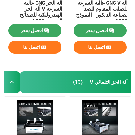
آلة CNC V عالية السرعة
آلة الحز CNC عالية
للصلب المقاوم للصدأ
السرعة V آلة الحز
لصناعة الديكور - النموذج
الهيدروليكية للصفائح
1225
المعدنية 1225
افضل سعر
افضل سعر
اتصل بنا
اتصل بنا
آلة الحز التلقائي V
(13)