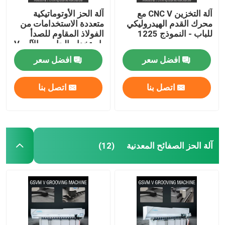
آلة التخزين CNC V مع
آلة الحز الأوتوماتيكية
محرك القدم الهيدروليكي
متعددة الاستخدامات من
للباب - النموذج 1225
الفولاذ المقاوم للصدأ
باستخدام الحاسب الآلي V
1240
افضل سعر
افضل سعر
اتصل بنا
اتصل بنا
آلة الحز الصفائح المعدنية
(12)