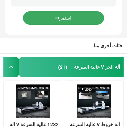
V آلة الشق
آلة V Groove للمعادن
فئات أخرى منا
آلة الحز V عالية السرعة
(21)
آلة خروط V عالية السرعة
1232 عالية السرعة V آلة