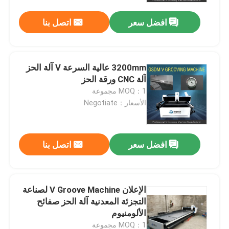
افضل سعر
اتصل بنا
3200mm عالية السرعة V آلة الحز
آلة CNC ورقة الحز
MOQ：1 مجموعة
الأسعار：Negotiate
افضل سعر
اتصل بنا
بيت
الإعلان V Groove Machine لصناعة
منتجات
التجزئة المعدنية آلة الحز صفائح
الألومنيوم
أشرطة فيديو
MOQ：1 مجموعة