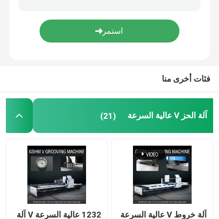
V آلة الشق
آلة V Groove للمعادن
فئات أخرى منا
آلة الحز V عالية السرعة
(21)
آلة خروط V عالية السرعة
1232 عالية السرعة V آلة