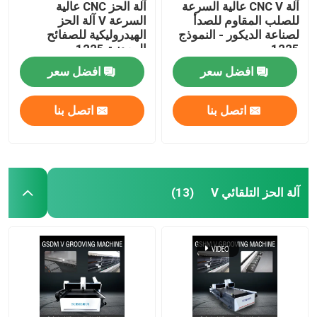
آلة CNC V عالية السرعة
آلة الحز CNC عالية
للصلب المقاوم للصدأ
السرعة V آلة الحز
لصناعة الديكور - النموذج
الهيدروليكية للصفائح
1225
المعدنية 1225
افضل سعر
افضل سعر
اتصل بنا
اتصل بنا
آلة الحز التلقائي V
(13)