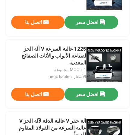
حول بنا
افضل سعر
اتصل بنا
جولة في المعمل
1225 عالية السرعة V آلة الحز
رقابة جودة
لصناعة الأبواب والأثاث الصفائح
المعدنية
MOQ：1 مجموعة
اطلب اقتباس
الأسعار：negotiable
آلة الحز V عالية السرعة
افضل سعر
اتصل بنا
آلة الحز CNC V
آلة حفر V عالية الدقة لآلة الحز V
عالية السرعة من الفولاذ المقاوم
آلة الحز التلقائي V
للصدأ