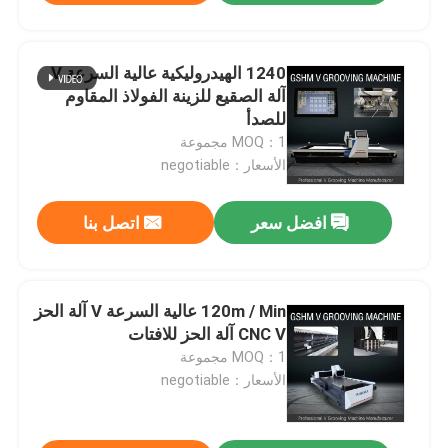
1240 الهيدروليكية عالية السرعة V
آلة الصقيع للزينة الفولاذ المقاوم
للصدأ
MOQ：1 مجموعة
الأسعار：negotiable
افضل سعر
اتصل بنا
120m / Min عالية السرعة V آلة الحز
CNC V آلة الحز للافتات
MOQ：1 مجموعة
الأسعار：negotiable