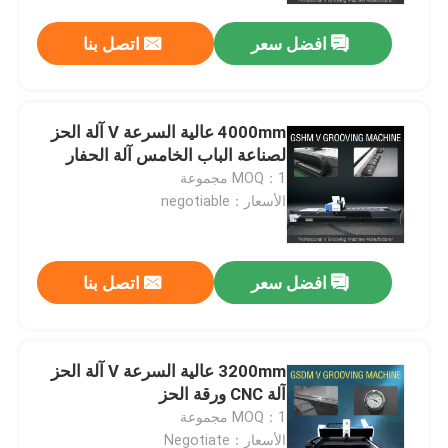
افضل سعر
اتصل بنا
4000mm عالية السرعة V آلة الحز
لصناعة الباب الخامس آلة الحفار
MOQ：1 مجموعة
الأسعار：negotiable
افضل سعر
اتصل بنا
بيت
3200mm عالية السرعة V آلة الحز
منتجات
آلة CNC ورقة الحز
MOQ：1 مجموعة
أشرطة فيديو
الأسعار：Negotiate