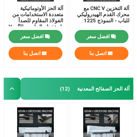
آلة التخزين CNC V مع
آلة الحز الأوتوماتيكية
محرك القدم الهيدروليكي
متعددة الاستخدامات من
للباب - النموذج 1225
الفولاذ المقاوم للصدأ
باستخدام الحاسب الآلي V
1240
افضل سعر
افضل سعر
اتصل بنا
اتصل بنا
آلة الحز الصفائح المعدنية
(12)