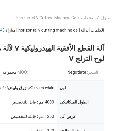
منزل
/
المنتجات
/
Horizontal V Cutting Machine Ce
الكلمات الدالة [ horizontal v cutting machine ce ] مباراة
43
آلة القطع الأفقية ا
لوح التزلج V
السعر:
Negotiate
1 مجموعة
MOQ:
لون
Blue and white;
ازرق وابيض؛
ble
الطول الميكانيكي
4000 مم ؛ قابل للتخصيص
عرض ألى
1250 مم ؛ قابلة للتخصيص
سرعة المعالجة
120 م / دقيقة