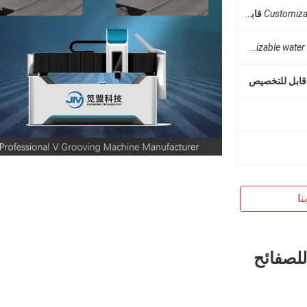
Customiza
قابل للتخصيص
Customizable wat
تبريد مائي قابل للتخصي
قابل للتخصيص
نا
قة V آلة الحز للصفائح