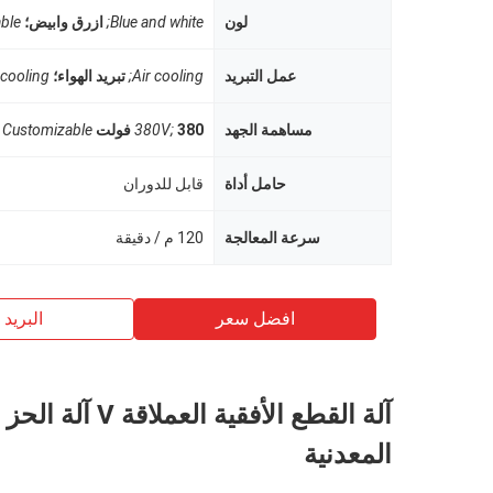
لون
Blue and white;
ازرق وابيض؛
ble
عمل التبريد
Air cooling;
تبريد الهواء؛
er cooling
مساهمة الجهد
380 فولت
380V;
Customizable
حامل أداة
قابل للدوران
سرعة المعالجة
120 م / دقيقة
افضل سعر
البريد ب
آلة القطع الأفقية العملا
المعدنية