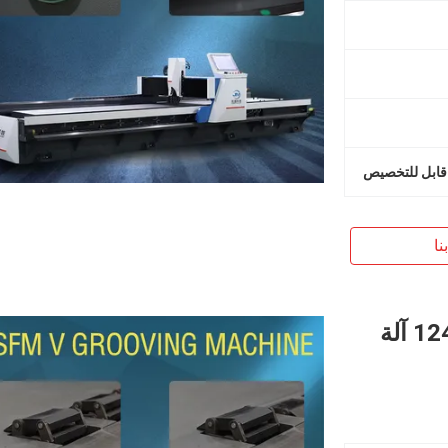
قابل للتخصيص
نا
معالجة الزخرفة CNC V آلة القطع 1240 آلة