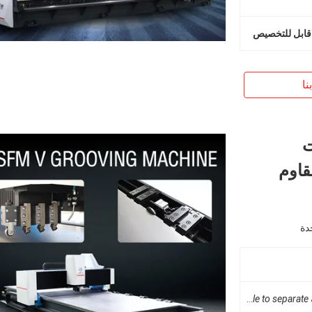
قابل للتخصيص
نا
ت
قاوم
دة
Customizable to separate
قابل للتخصيص للفصل