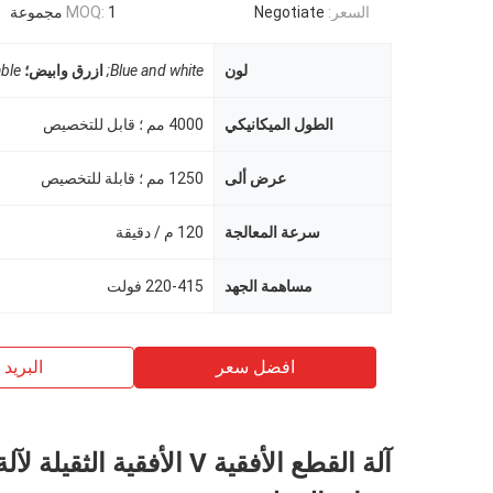
السعر:
Negotiate
1 مجموعة
MOQ:
لون
Blue and white;
ازرق وابيض؛
ble
الطول الميكانيكي
4000 مم ؛ قابل للتخصيص
عرض ألى
1250 مم ؛ قابلة للتخصيص
سرعة المعالجة
120 م / دقيقة
مساهمة الجهد
220-415 فولت
افضل سعر
البريد ب
آلة القطع الأفقية V الأفقية الثقيل