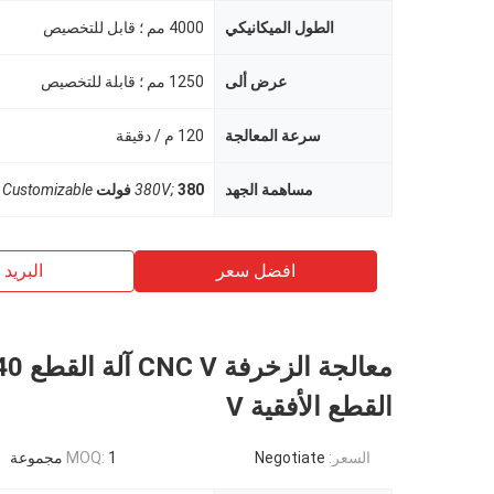
الطول الميكانيكي
4000 مم ؛ قابل للتخصيص
عرض ألى
1250 مم ؛ قابلة للتخصيص
سرعة المعالجة
120 م / دقيقة
مساهمة الجهد
380 فولت
380V;
Customizable
افضل سعر
البريد ب
القطع الأفقية V
السعر:
Negotiate
1 مجموعة
MOQ: