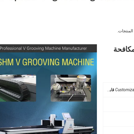
المنتجات.
لهيدروليكية V لآلة مكافحة
Customiza
قابل للتخصيص