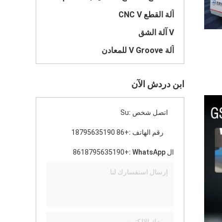
آلة القطع CNC V
V آلة الشق
آلة V Groove للمعادن
ابن دردش الآن
اتصل شخص :
Su
رقم الهاتف :
+86 18795635190
ال WhatsApp :
+8618795635190