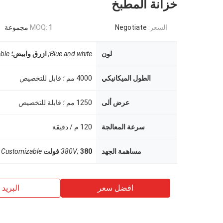
خزانة المطبخ
السعر:
Negotiate
1 مجموعة
MOQ:
لون
Blue and white;
ازرق وابيض؛
ble
الطول الميكانيكي
4000 مم ؛ قابل للتخصيص
عرض ألى
1250 مم ؛ قابلة للتخصيص
سرعة المعالجة
120 م / دقيقة
مساهمة الجهد
380 فولت
380V;
Customizable
افضل سعر
البريد ب