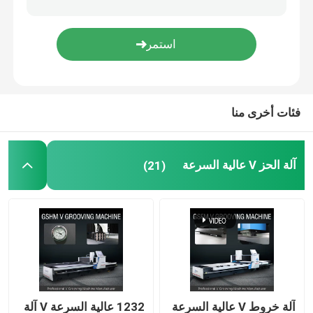
V آلة الشق
آلة V Groove للمعادن
فئات أخرى منا
آلة الحز V عالية السرعة
(21)
آلة خروط V عالية السرعة
1232 عالية السرعة V آلة