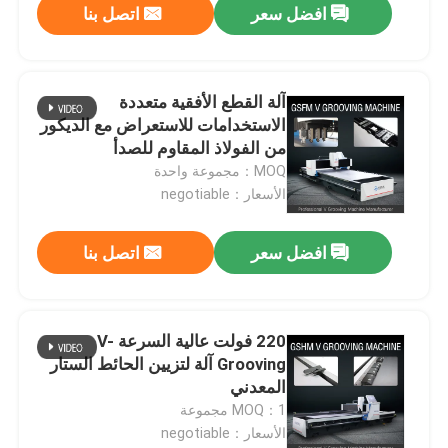
افضل سعر
اتصل بنا
آلة القطع الأفقية متعددة
الاستخدامات للاستعراض مع الديكور
من الفولاذ المقاوم للصدأ
MOQ：مجموعة واحدة
الأسعار：negotiable
افضل سعر
اتصل بنا
220 فولت عالية السرعة V-
Grooving آلة لتزيين الحائط الستار
المعدني
MOQ：1 مجموعة
الأسعار：negotiable