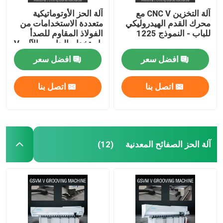
آلة التخزين CNC V مع
آلة الحز الأوتوماتيكية
محرك القدم الهيدروليكي
متعددة الاستخدامات من
للباب - النموذج 1225
الفولاذ المقاوم للصدأ
باستخدام الحاسب الآلي V
1240
افضل سعر
افضل سعر
اتصل بنا
اتصل بنا
آلة الحز الصفائح المعدنية
(12)