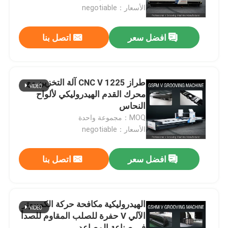
الأسعار：negotiable
حول بنا
افضل سعر
اتصل بنا
جولة في المعمل
طراز 1225 CNC V آلة التخزين مع
رقابة جودة
محرك القدم الهيدروليكي لألواح
النحاس
MOQ：مجموعة واحدة
اطلب اقتباس
الأسعار：negotiable
آلة الحز V عالية السرعة
افضل سعر
اتصل بنا
آلة الحز CNC V
الهيدروليكية مكافحة حركة الكمبيوتر
الآلي V حفرة للصلب المقاوم للصدأ
آلة الحز التلقائي V
في صناعة المصاعد