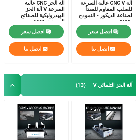
آلة CNC V عالية السرعة
آلة الحز CNC عالية
للصلب المقاوم للصدأ
السرعة V آلة الحز
لصناعة الديكور - النموذج
الهيدروليكية للصفائح
1225
المعدنية 1225
افضل سعر
افضل سعر
اتصل بنا
اتصل بنا
آلة الحز التلقائي V
(13)