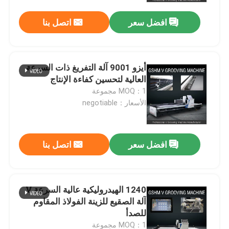
افضل سعر
اتصل بنا
أيزو 9001 آلة التفريغ ذات السرعة
العالية لتحسين كفاءة الإنتاج
MOQ：1 مجموعة
الأسعار：negotiable
افضل سعر
اتصل بنا
بيت
1240 الهيدروليكية عالية السرعة V
منتجات
آلة الصقيع للزينة الفولاذ المقاوم
للصدأ
أشرطة فيديو
MOQ：1 مجموعة