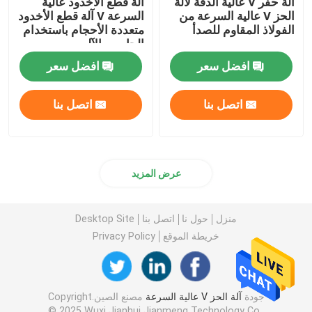
آلة حفر V عالية الدقة لآلة
آلة قطع الأخدود عالية
الحز V عالية السرعة من
السرعة V آلة قطع الأخدود
الفولاذ المقاوم للصدأ
متعددة الأحجام باستخدام
الحاسب الآلي
افضل سعر
افضل سعر
اتصل بنا
اتصل بنا
عرض المزيد
منزل
حول نا
اتصل بنا
Desktop Site
خريطة الموقع
Privacy Policy
جودة
آلة الحز V عالية السرعة
مصنع الصين.Copyright
© 2025 Wuxi Jianhui Jianmeng Technology Co.,