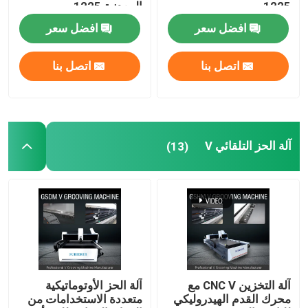
1225
المعدنية 1225
افضل سعر
افضل سعر
V آلة الشق
اتصل بنا
اتصل بنا
آلة V Groove للمعادن
آلة الحز التلقائي V
(13)
آلة التخزين CNC V مع
آلة الحز الأوتوماتيكية
محرك القدم الهيدروليكي
متعددة الاستخدامات من