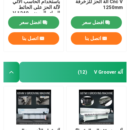
Cnc V آلة الحز للزخرفة
باستخدام الحاسب الآلي
1250mm
لآلة الحز على الحائط
الساتر المعدني V 1240
افضل سعر
افضل سعر
اتصل بنا
اتصل بنا
آلة V Groover
(12)