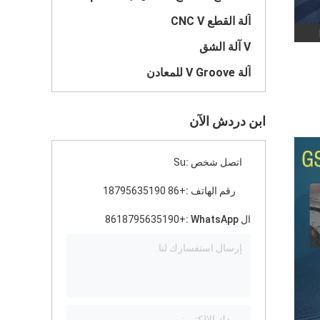
آلة القطع CNC V
V آلة الشق
آلة V Groove للمعادن
ابن دردش الآن
اتصل شخص :
Su
رقم الهاتف :
+86 18795635190
ال WhatsApp :
+8618795635190