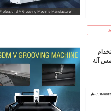
نا
تخدام
مس آلة
Customiza
قابل للتخصيص