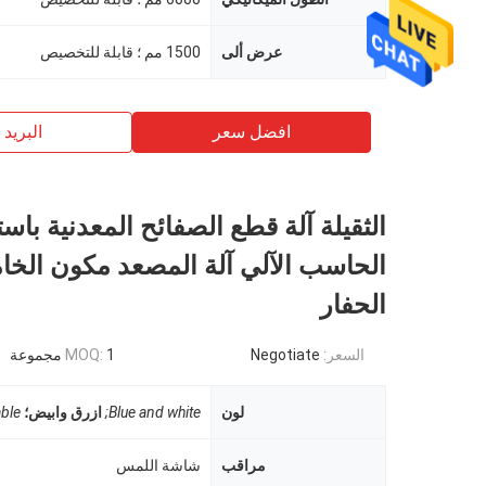
عرض ألى
1500 مم ؛ قابلة للتخصيص
افضل سعر
البريد ب
الثقيلة آلة قطع الصفائح المعدنية باس
الحاسب الآلي آلة المصعد مكون الخا
الحفار
السعر:
Negotiate
1 مجموعة
MOQ:
لون
Blue and white;
ازرق وابيض؛
ble
مراقب
شاشة اللمس