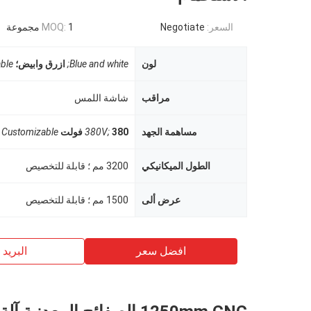
السعر:
Negotiate
1 مجموعة
MOQ:
لون
Blue and white;
ازرق وابيض؛
ble
مراقب
شاشة اللمس
مساهمة الجهد
380 فولت
380V;
Customizable
الطول الميكانيكي
3200 مم ؛ قابلة للتخصيص
عرض ألى
1500 مم ؛ قابلة للتخصيص
افضل سعر
البريد ب