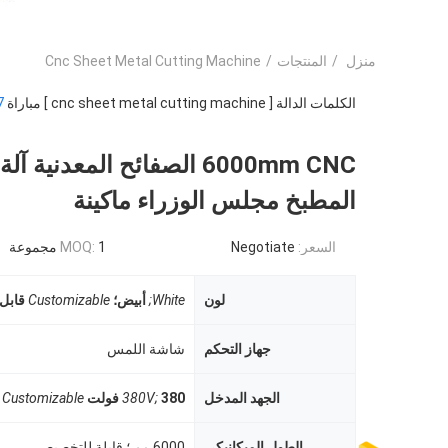
منزل
/
المنتجات
/
Cnc Sheet Metal Cutting Machine
الكلمات الدالة [ cnc sheet metal cutting machine ] مباراة
7
6000mm CNC الصفائح المعدنية آ
المطبخ مجلس الوزراء ماكينة
السعر:
Negotiate
1 مجموعة
MOQ:
لون
White;
أبيض؛
Customizable
قابل
جهاز التحكم
شاشة اللمس
الجهد المدخل
380 فولت
380V;
Customizable
الطول الميكانيكي
6000 مم ؛ قابلة للتخصيص