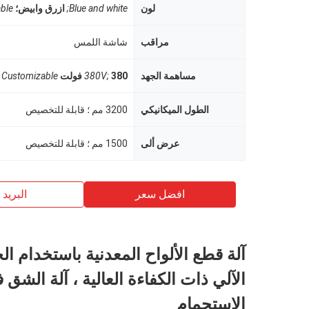
لون
Blue and white;
ازرق وابيض؛
ble
مراقب
شاشة اللمس
مساهمة الجهد
380 فولت
380V;
Customizable
الطول الميكانيكي
3200 مم ؛ قابلة للتخصيص
عرض ألى
1500 مم ؛ قابلة للتخصيص
افضل سعر
البريد ب
آلة قطع الألواح المعدنية باستخدام ا
الآلي ذات الكفاءة العالية ، آلة الشق
الاستحمام