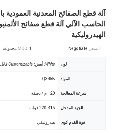
آلة قطع الصفائح المعدنية العمودية ب
الحاسب الآلي آلة قطع صفائح الألمنيو
الهيدروليكية
السعر:
Negotiate
1 مجموعة
MOQ:
لون
White;
أبيض؛
Customizable
قابل
المواد
Q345B
سرعة المعالجة
120 م / دقيقة
الجهد المدخل
220-415 فولت
قوة القدم كوى
هيدروليكي