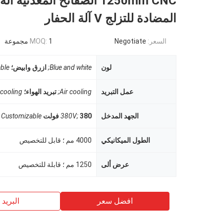
1250mm CNC الصفائح المعدنية 
المضادة للتزلج V آلة الحفار
السعر:
Negotiate
1 مجموعة
MOQ:
لون
Blue and white;
ازرق وابيض؛
ble
عمل التبريد
Air cooling;
تبريد الهواء؛
er cooling
الجهد المدخل
380 فولت
380V;
Customizable
الطول الميكانيكي
4000 مم ؛ قابل للتخصيص
عرض ألى
1250 مم ؛ قابلة للتخصيص
افضل سعر
البريد ب