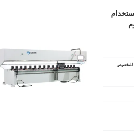
استخدام
م
 للتخصيص