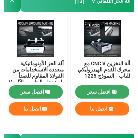
آلة الحز التلقائي V
(13)
آلة التخزين CNC V مع
آلة الحز الأوتوماتيكية
محرك القدم الهيدروليكي
متعددة الاستخدامات من
للباب - النموذج 1225
الفولاذ المقاوم للصدأ
باستخدام الحاسب الآلي V
1240
افضل سعر
افضل سعر
اتصل بنا
اتصل بنا