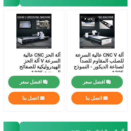
V آلة الشق
آلة V Groove للمعادن
آلة CNC V عالية السرعة
آلة الحز CNC عالية
للصلب المقاوم للصدأ
السرعة V آلة الحز
لصناعة الديكور - النموذج
الهيدروليكية للصفائح
1225
المعدنية 1225
افضل سعر
افضل سعر
اتصل بنا
اتصل بنا