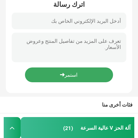
اترك رسالة
حول بنا
جولة في المعمل
رقابة جودة
اطلب اقتباس
آلة الحز V عالية السرعة
فئات أخرى منا
آلة الحز CNC V
آلة الحز V عالية السرعة
(21)
آلة الحز التلقائي V