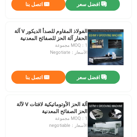
افضل سعر
اتصل بنا
الفولاذ المقاوم للصدأ الديكور V آلة
الحفار آلة الحز للصفائح المعدنية
MOQ：1 مجموعة
الأسعار：Negotiate
افضل سعر
اتصل بنا
آلة الحز الأوتوماتيكية لافتات V لآلة
الحز الصفائح المعدنية
MOQ：1 مجموعة
الأسعار：negotiable